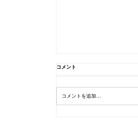
コメント
フロアー踏み台
コメントを追加…
Copyright © 株式会社シニアハウスプラン Al