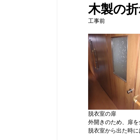
木製の折
工事前
脱衣室の扉
外開きのため、扉を
脱衣室から出た時に