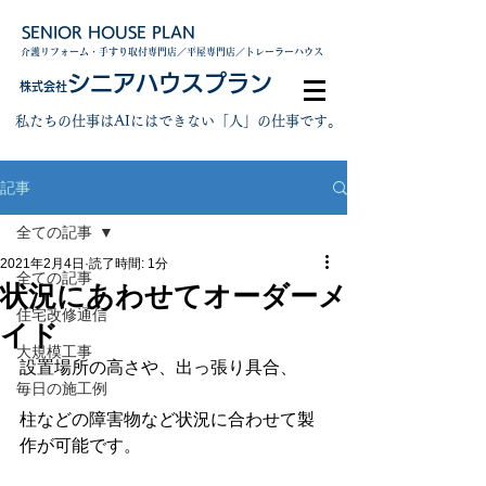
SENIOR HOUSE PLAN
介護リフォーム・手すり取付専門店／平屋専門店／トレーラーハウス
シニアハウスプラン
株式会社
私たちの仕事はAIにはできない「人」の仕事です。
記事
全ての記事
2021年2月4日
読了時間: 1分
全ての記事
状況にあわせてオーダーメ
住宅改修通信
イド
大規模工事
設置場所の高さや、出っ張り具合、
毎日の施工例
柱などの障害物など状況に合わせて製
作が可能です。