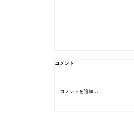
コメント
フロアー踏み台
コメントを追加…
Copyright © 株式会社シニアハウスプラン Al