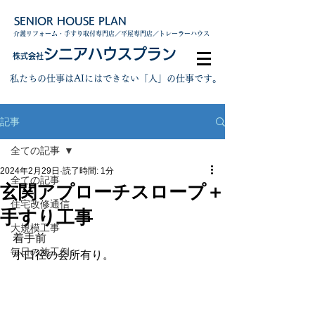
SENIOR HOUSE PLAN
介護リフォーム・手すり取付専門店／平屋専門店／トレーラーハウス
シニアハウスプラン
株式会社
私たちの仕事はAIにはできない「人」の仕事です。
記事
全ての記事
2024年2月29日
読了時間: 1分
全ての記事
玄関アプローチスロープ＋
住宅改修通信
手すり工事
大規模工事
着手前
毎日の施工例
小口径の会所有り。