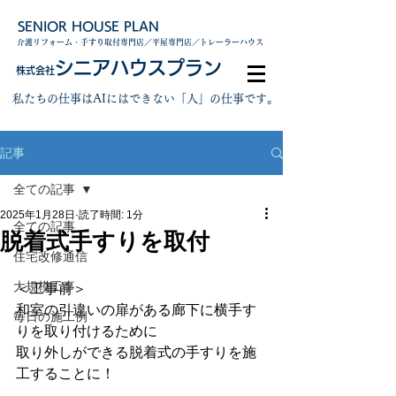
SENIOR HOUSE PLAN
介護リフォーム・手すり取付専門店／平屋専門店／トレーラーハウス
シニアハウスプラン
株式会社
私たちの仕事はAIにはできない「人」の仕事です。
記事
全ての記事
2025年1月28日
読了時間: 1分
全ての記事
脱着式手すりを取付
住宅改修通信
大規模工事
＜工事前＞
和室の引違いの扉がある廊下に横手す
毎日の施工例
りを取り付けるために
取り外しができる脱着式の手すりを施
工することに！