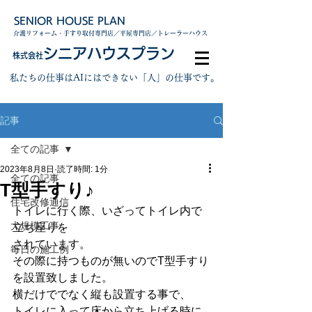
SENIOR HOUSE PLAN
介護リフォーム・手すり取付専門店／平屋専門店／トレーラーハウス
シニアハウスプラン
株式会社
私たちの仕事はAIにはできない「人」の仕事です。
記事
全ての記事
2023年8月8日
読了時間: 1分
全ての記事
T型手すり♪
住宅改修通信
トイレに行く際、いざってトイレ内で
大規模工事
立ち座りを
されています。
毎日の施工例
その際に持つものが無いのでT型手すり
を設置致しました。
横だけででなく縦も設置する事で、
トイレに入って床から立ち上げる時に