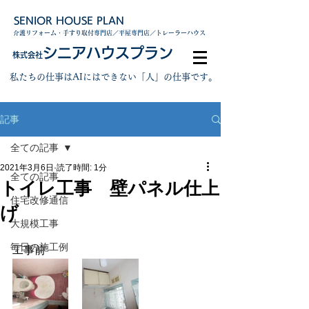
SENIOR HOUSE PLAN
介護リフォーム・手すり取付専門店／平屋専門店／トレーラーハウス
シニアハウスプラン
株式会社
私たちの仕事はAIにはできない「人」の仕事です。
記事
全ての記事
2021年3月6日
読了時間: 1分
全ての記事
トイレ工事 壁パネル仕上
住宅改修通信
げ
大規模工事
毎日の施工例
工事前