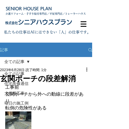
SENIOR HOUSE PLAN
介護リフォーム・手すり取付専門店／平屋専門店／トレーラーハウス
シニアハウスプラン
株式会社
私たちの仕事はAIにはできない「人」の仕事です。
記事
全ての記事
2023年6月28日
読了時間: 1分
全ての記事
玄関ポーチの段差解消
住宅改修通信
工事前　
大規模工事
玄関ポーチから外への動線に段差があ
り
毎日の施工例
転倒の危険性がある