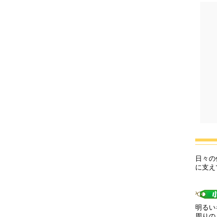
日々の
に支え
明るい
​周り