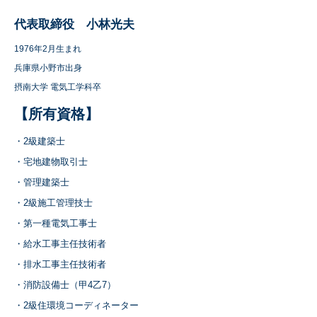
​代表取締役 小林光夫
1976年2月生まれ
兵庫県小野市出身
摂南大学 電気工学科卒
​【所有資格】
・2級建築士
・宅地建物取引士
・管理建築士
・2級施工管理技士
・第一種電気工事士
・給水工事主任技術者
・排水工事主任技術者
・消防設備士（甲4乙7）
・2級住環境コーディネーター